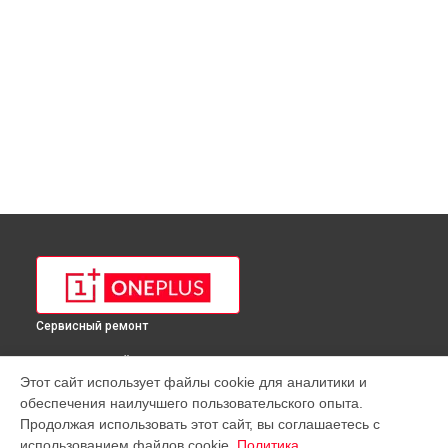
Сервисный ремонт
ВЫБЕРИ СВОЙ ГОРОД
Этот сайт использует файлы cookie для аналитики и
Ремонт телефона 8 IN2010 OnePlus в
Краснодаре
обеспечения наилучшего пользовательского опыта.
Ремонт телефона 8 IN2010 OnePlus в
Ростове-на-Дону
Продолжая использовать этот сайт, вы соглашаетесь с
Ремонт телефона 8 IN2010 OnePlus в
Нижнем Новгороде
использованием файлов cookie.
Политика