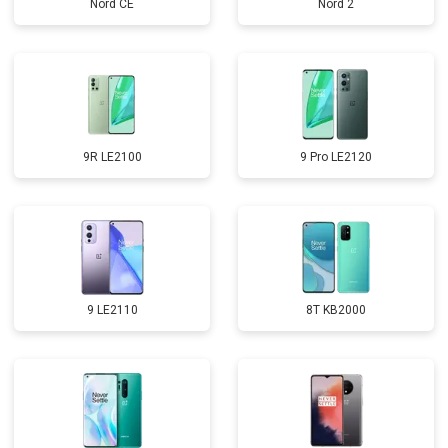
Nord CE
Nord 2
9R LE2100
9 Pro LE2120
9 LE2110
8T KB2000