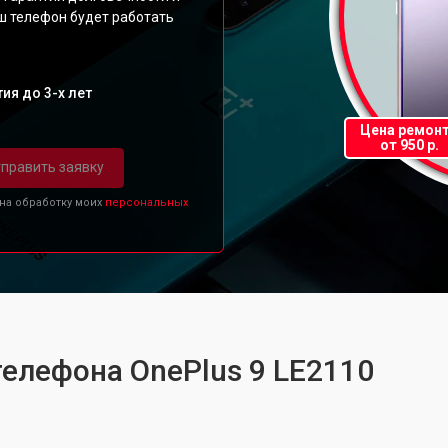
ш телефон будет работать
ия до 3-х лет
Цена ремон
от 950 р.
править заявку
 на обработку моих
персональных
телефона OnePlus 9 LE2110