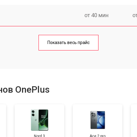
от 40 мин
о
от 70 мин
о
Показать весь прайс
от 50 мин
о
от 70 мин
о
нов OnePlus
от 60 мин
о
от 60 мин
о
Nord 3
Ace 2 pro