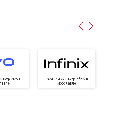
центр Vivo в
Сервисный центр Infinix в
Сервисный ц
лавле
Ярославле
Яро