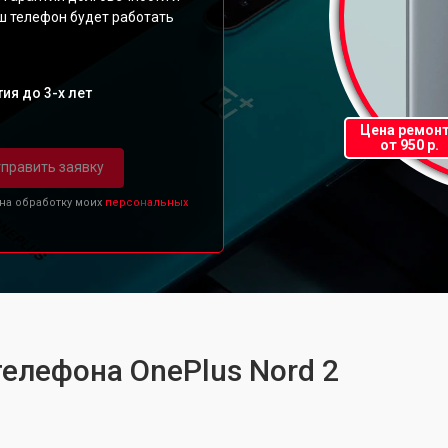
ш телефон будет работать
ия до 3-х лет
Цена ремон
от 950 р.
править заявку
 на обработку моих
персональных
телефона OnePlus Nord 2