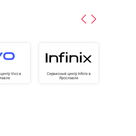
центр Vivo в
Сервисный центр Infinix в
Сервисный ц
лавле
Ярославле
Яро