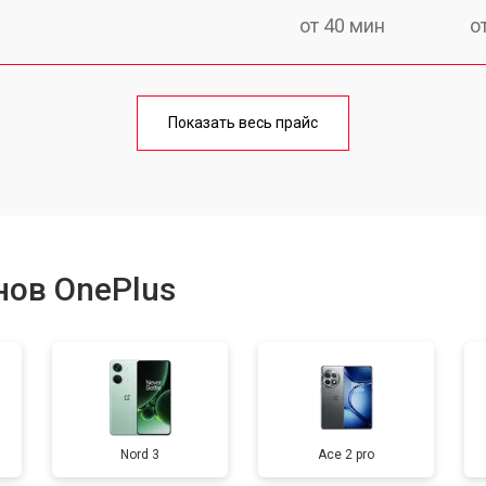
от 40 мин
о
от 70 мин
о
Показать весь прайс
от 50 мин
о
от 70 мин
о
нов OnePlus
от 60 мин
о
от 60 мин
о
Nord 3
Ace 2 pro
от 60 мин
о